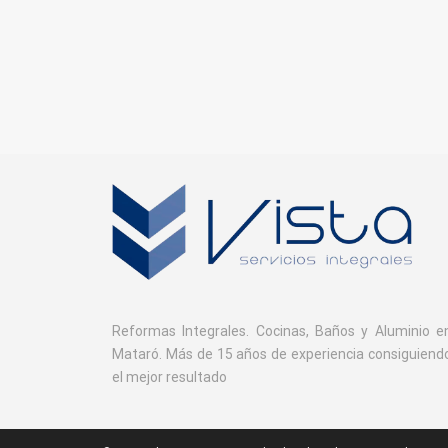
Reformas Integrales. Cocinas, Baños y Aluminio e
Mataró. Más de 15 años de experiencia consiguiend
el mejor resultado