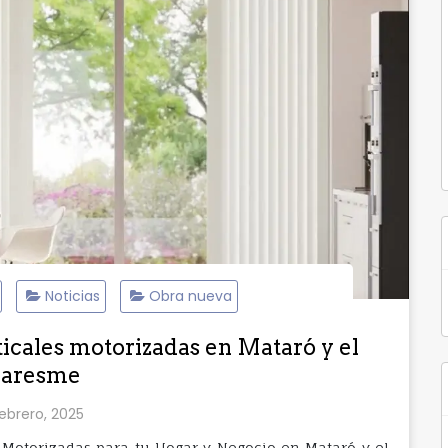
Noticias
Obra nueva
ticales motorizadas en Mataró y el
aresme
febrero, 2025
es Motorizadas para tu Hogar y Negocio en Mataró y el