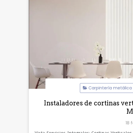
Carpintería metálica
Instaladores de cortinas ver
M
18 
Vista Servicios Integrales: Cortinas Vertical