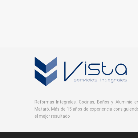
Reformas Integrales. Cocinas, Baños y Aluminio e
Mataró. Más de 15 años de experiencia consiguiend
el mejor resultado