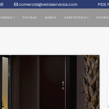
88
comercial@vistaservicios.com
PIDE
FORMAS
COCINAS
BAÑOS
CARPINTERIA
SHOWR