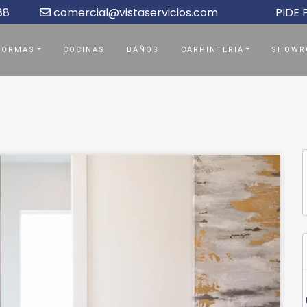
88
comercial@vistaservicios.com
PIDE
FORMAS
COCINAS
BAÑOS
CARPINTERIA
SHOWR