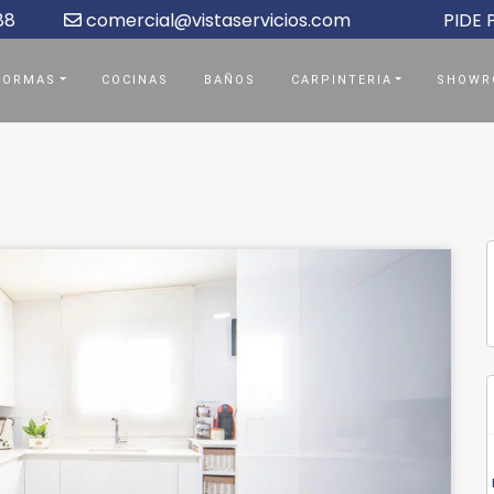
88
comercial@vistaservicios.com
PIDE
FORMAS
COCINAS
BAÑOS
CARPINTERIA
SHOWR