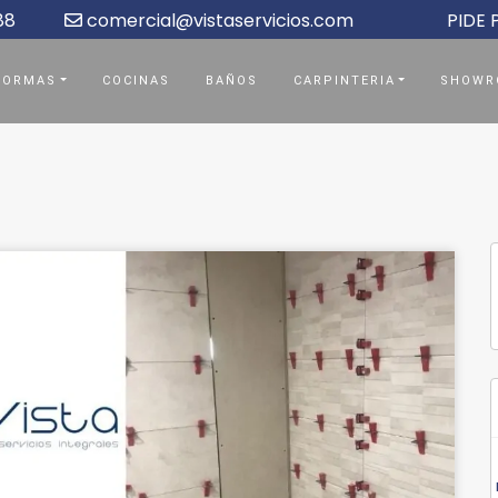
88
comercial@vistaservicios.com
PIDE
FORMAS
COCINAS
BAÑOS
CARPINTERIA
SHOWR