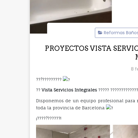
Reformas Baño
PROYECTOS VISTA SERVICIO
8 f
???́?????????
??
Vista Servicios Integrales
????? ????????????? 
Disponemos de un equipo profesional para r
toda la provincia de Barcelona
¡?????́??????!