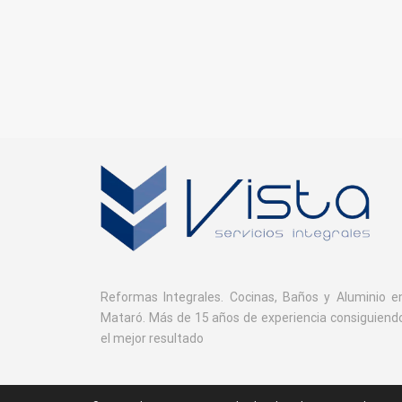
Reformas Integrales. Cocinas, Baños y Aluminio e
Mataró. Más de 15 años de experiencia consiguiend
el mejor resultado