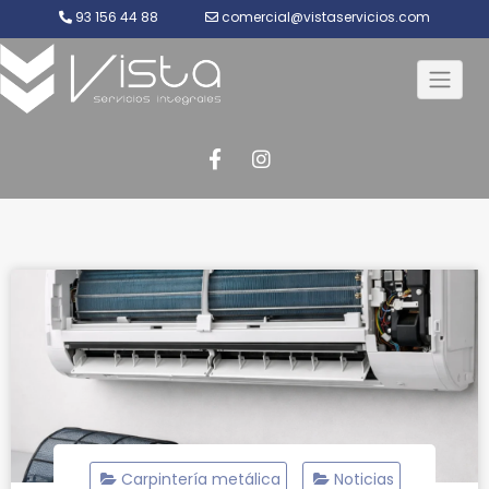
93 156 44 88
comercial@vistaservicios.com
Saltar
al
contenido
Carpintería metálica
Noticias