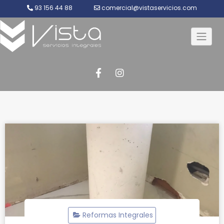
93 156 44 88
comercial@vistaservicios.com
Saltar
al
contenido
Reformas Integrales