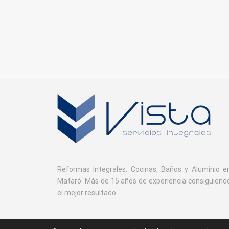
Reformas Integrales. Cocinas, Baños y Aluminio e
Mataró. Más de 15 años de experiencia consiguiend
el mejor resultado