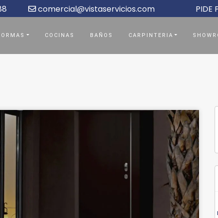
88
comercial@vistaservicios.com
PIDE
FORMAS
COCINAS
BAÑOS
CARPINTERIA
SHOWR