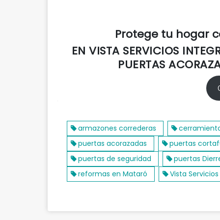
Protege tu hogar 
EN VISTA SERVICIOS INTEG
PUERTAS ACORAZA
Resumen
armazones correderas
cerramiento
puertas acorazadas
puertas corta
puertas de seguridad
puertas Dier
reformas en Mataró
Vista Servicios
Nombre